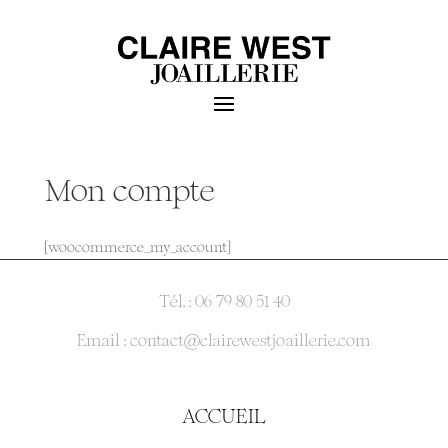
Mon compte
[woocommerce_my_account]
Tél. : 06 79 80 51 40
Email : contact@clairewestjoaillerie.com
ACCUEIL