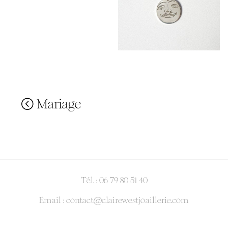
Mariage
Tél. : 06 79 80 51 40
Email : contact@clairewestjoaillerie.com